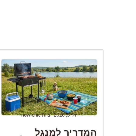
יולי 5, 2026
צוות now-chic
המדריך למנגל