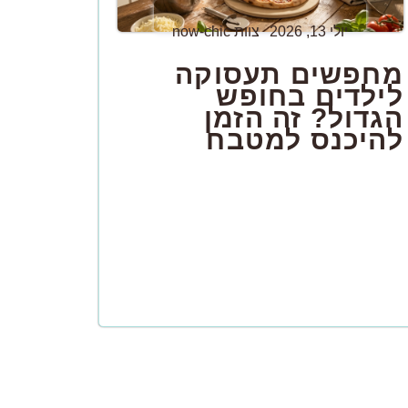
יולי 13, 2026
צוות now-chic
מחפשים תעסוקה
לילדים בחופש
הגדול? זה הזמן
להיכנס למטבח