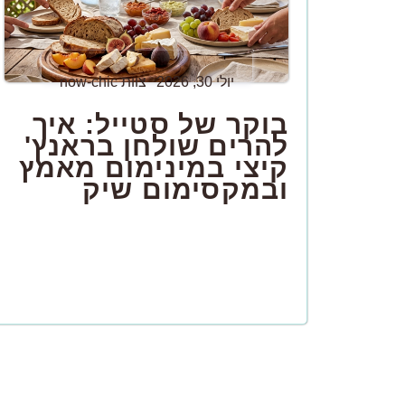
יולי 30, 2026
צוות now-chic
בוקר של סטייל: איך
להרים שולחן בראנץ'
קיצי במינימום מאמץ
ובמקסימום שיק