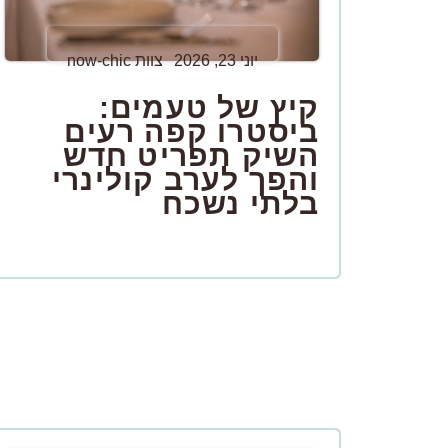
יוני 23, 2026
צוות now-chic
קיץ של טעמים:
ביסטרו קפה רעים
השיק תפריט חדש
והפך לערב קולינרי
בלתי נשכח