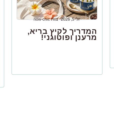
יולי 5, 2026
צוות now-chic
המדריך לקיץ בריא,
מרענן ופוטוגני!