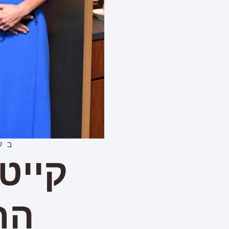
בל
קייט
הח