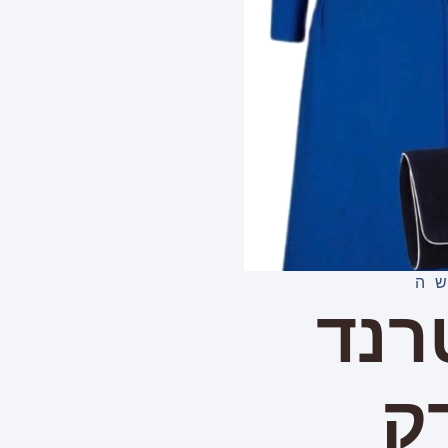
ה
רנד
ק