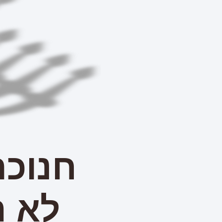
חנוכה
לא ר