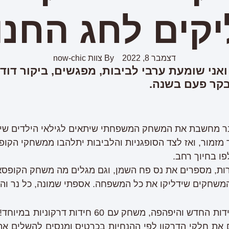
קים לחג החנו
דצמבר 8, 2022
By
צוות now-chic
אני שומעת ערבי לביבות, מפגשים, ביקור דודים
קר פעם בשנה.
בר מחשבת את המשחק המשפחתי שיתאים לגילאי הילדים שיגיע
יר מזמור, ואז לצד הסופגניות והלביבות יתלהבו ממשחקי הק
ו בחיוך רחב.
נרות, מספרים את נס פח השמן, וגם מגלים מה משחק הקופ
משחקים שידליקו את כל המשפחה. אספתי שמונה, כל נר וה
1. מפלי הדרקון- משחק החידות החדש והיפהפה, משחק
 את חלקי הדרקון לפי ההנחיות בכרטיס ומנסים להשלים את