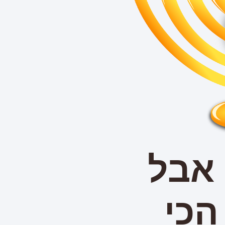
 אבל
הכי