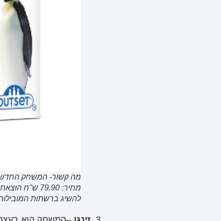
מה קשור- המשחק החדש 
מחיר: 79.90 ש"ח הוצאת שחק נא .
להשיג ברשתות המובילות 
3.
זינגו
–המשחק הוא בעצם ב