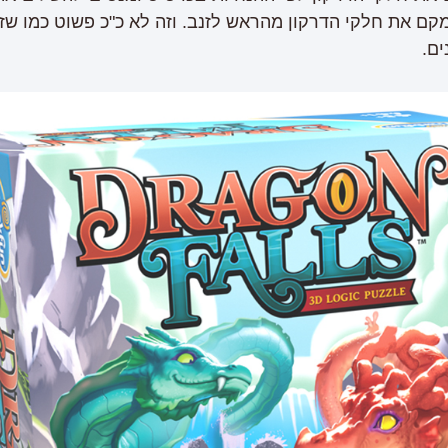
קם את חלקי הדרקון מהראש לזנב. וזה לא כ"כ פשוט כמו ש