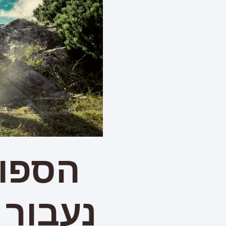
הספור
נעבור 