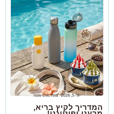
יולי 5, 2026
צוות now-chic
המדריך לקיץ בריא,
מרענן ופוטוגני!