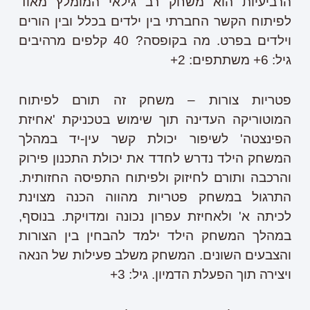
הרביעיות הוא משחק רב גילאי המומלץ מאוד
לפיתוח הקשר החברתי בין ילדים בכלל ובין הורים
וילדים בפרט. מה בקופסה? 40 קלפים מרהיבים
גיל: 6+ משתתפים: 2+
פטריות צורות – משחק זה תורם לפיתוח
המוטוריקה העדינה תוך שימוש בטכניקת 'אחיזת
הפינצטה' לשיפור יכולת קשר עין-יד במהלך
המשחק הילד נדרש לחדד את יכולת התכנון פירוק
והרכבה ותורם לחיזוק ולפיתוח התפיסה החזותית.
התרגול במשחק פטריות מהווה הכנה מצוינת
לכיתה א' ולאחיזת עפרון נכונה ומדויקת. בנוסף,
במהלך המשחק הילד ילמד להבחין בין הצורות
והצבעים השונים. המשחק משלב פעילות של הנאה
ויצירה תוך הפעלת הדמיון. גיל: 3+