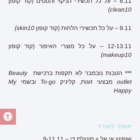
8.11 – על כל תכשירי הניקוי והסטים (קוד קופון
clean10)
9.11 – על כל תכשירי הלחות (קוד קופון
skin10)
12-13.11 – על כל מוצרי האיפור (קוד קופון
makeup10)
*** הטבות נובמבר לא תקפות ברכישת
Beauty
outlet
מבצעי זוגות, קליניק
To-go
ובשמי
My
Happy
אסתי לאודר
שופינג אי אל + סינגלס די – 9-11.11