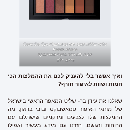
פלטת צלליות קאבר שוט מסוג אבלייז Cover Sot Eye
Palette Ablaze
מחיר: 145 ש"ח ברשת סמאשבוקס
צילום: יח"צ.
ואיך אפשר בלי להעניק לכם את ההמלצות הכי
חמות ושוות לאיפור חורף
?
שאלנו את עידן בר- שליט המאפר הראשי בישראל
של מותגי האיפור סמאשבוקס ובובי בראון, מה
ההמלצות שלו לצבעים ומרקמים שישתלבו עם
הרוחות והגשם. חזרנו עם מידע מעשיר ואפילו