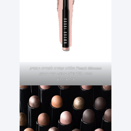
Peach Mimosa צללית עמידה לעיניים בסטיק
מחיר: 175 ש"ח ברשת בובי בראון.
צילום: יח"צ