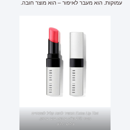
עמוקות. הוא מעבר לאיפור – הוא מוצר חובה.
Extra Lip Tint תכשיר לחות קליל לשפתיים
מחיר 170 ש"ח ברשת בובי בראון.
צילום: יח"צ.