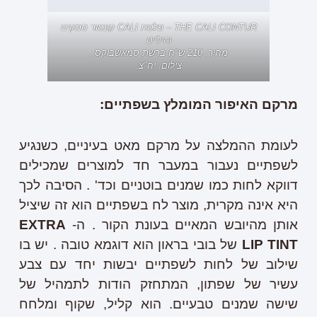
THE CALI CONTUR – פלטת CALI קונטור סמקים
והילייט
מחיר: 210 ש"ח ברשת סמאשבוקס .
צילום: יח"צ.
מרקם האיפור המומלץ בשפתיים:
לעומת ההמלצה על מרקם מאט בעיניים, כשנגיע
לשפתיים נעבור במעבר חד למוצרים שמכילים
דווקא לחות כמו שמנים בוטניים וכד' . הסיבה לכך
היא אינה מקרית, מוצר לח בשפתיים הוא זה שיציל
אותן מהיובש המאיים בעונת הקור . ה-
EXTRA
LIP TINT
של בובי בראון הוא דוגמא טובה . יש בו
שילוב של לחות לשפתיים יבשות יחד עם צבע
עשיר של שפתון, המתחזק הודות לתמהיל של
שישה שמנים טבעיים. הוא קליל, שקוף ומלחח