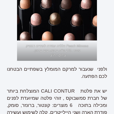
Peach Mimosa צללית עמידה לעיניים בסטיק
מחיר: 175 ש"ח ברשת בובי בראון.
צילום: יח"צ .
ולפני שנעבור למרקם המומלץ בשפתיים הבטחנו
לכם הפתעה.
יש את פלטת CALI CONTUR המוצלחת ביותר
של חברת סמשבוקס , זוהי פלטה שמיועדת לפנים
ומכילה בתוכה 6 מוצרים: קונטור, ברונזר, סומק,
פודרת הארה ושני היילייטרים. קלה לשימוש ועשירה