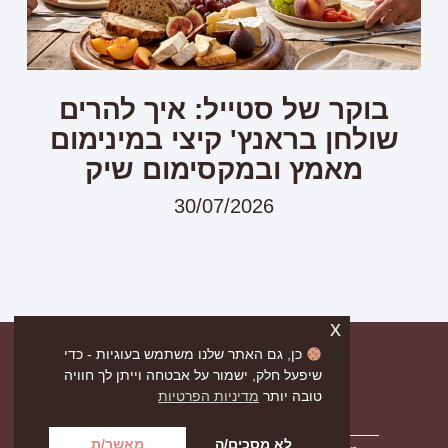
בוקר של סטייל: איך להרים
שולחן בראנץ' קיצי במינימום
מאמץ ובמקסימום שיק
30/07/2026
x
כן, גם האתר שלנו משתמש בעוגיות - כדי
שיפעל חלק, ישמור על אבטחה וייתן לך חוויה
טובה יותר
מדיניות הפרטיות
לא מסכים/ה
מאשר/ת