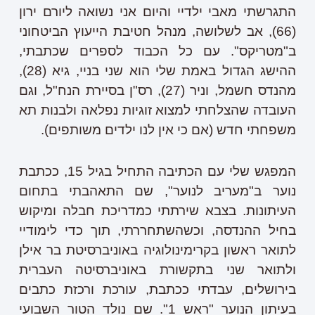
התגרשתי מאבי ילדיי והיום אני נשואה ליורם ירון
(66), אב לשלושה, מנהל חטיבת הייעוץ הביטחוני
ב"מטריקס". עם כל הכבוד לספרים שכתבתי,
ההישג הגדול באמת שלי הוא שני בניי, גיא (28),
מהנדס חשמל, וניר (27), רס"ן בסיירת הנח"ל, וגם
העובדה שהצלחתי למצוא זוגיות נפלאה ולבנות תא
משפחתי חדש (אם כי אין לנו ילדים משותפים).
המפגש שלי עם הכתיבה התחיל בגיל 15, ככתבת
נוער ב"מעריב לנוער", שם התאהבתי בתחום
העיתונות. בצבא שירתתי כמדריכת חבלה ומיקוש
בחיל ההנדסה, וכשהשתחררתי, תוך כדי לימודיי
לתואר ראשון בקרימינולוגיה באוניברסיטת בר אילן
ולתואר שני בתקשורת באוניברסיטה העברית
בירושלים, עבדתי ככתבת, עורכת ורכזת כתבים
בעיתון הנוער "ראש 1". שם נולד הטור השבועי