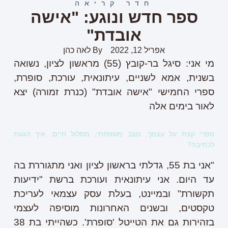
חדר קריאה
ספר חדש ונוגע: "אישה
אובדת"
אפריל 12, 2022
By
לאה כהן
מי אני: סיגל בר-קובץ (55) מראשון לציון, נשואה
בשנית, אמא לשניים, עיתונאית, עורכת, סופרת,
ספרי החמישי "אישה אובדת" (כנרת זמורה) יצא
לאור בימים אלה
ספרי קצת על עצמך, מצב משפחתי, מסלול חיים, איך הגעת
לכתיבה?
"אני בת 55, גדלתי בראשון לציון ואני מתגוררת בה
עד היום. אני עיתונאית ועורכת ברשת "ידיעות
תקשורת" ובמיינט, בעלת עסק עצמאי לעריכת
טקסטים, ובשנים האחרונות מוסיפה לעצמי
בזהירות גם את הטייטל 'סופרת'. כשהייתי בת 38