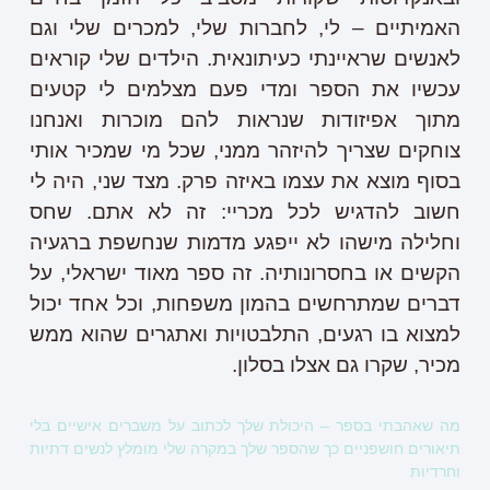
האמיתיים – לי, לחברות שלי, למכרים שלי וגם
לאנשים שראיינתי כעיתונאית. הילדים שלי קוראים
עכשיו את הספר ומדי פעם מצלמים לי קטעים
מתוך אפיזודות שנראות להם מוכרות ואנחנו
צוחקים שצריך להיזהר ממני, שכל מי שמכיר אותי
בסוף מוצא את עצמו באיזה פרק. מצד שני, היה לי
חשוב להדגיש לכל מכריי: זה לא אתם. שחס
וחלילה מישהו לא ייפגע מדמות שנחשפת ברגעיה
הקשים או בחסרונותיה. זה ספר מאוד ישראלי, על
דברים שמתרחשים בהמון משפחות, וכל אחד יכול
למצוא בו רגעים, התלבטויות ואתגרים שהוא ממש
מכיר, שקרו גם אצלו בסלון.
מה שאהבתי בספר – היכולת שלך לכתוב על משברים אישיים בלי
תיאורים חושפניים כך שהספר שלך במקרה שלי מומלץ לנשים דתיות
וחרדיות