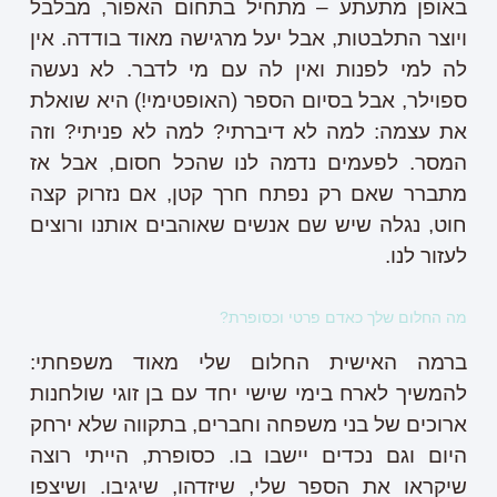
באופן מתעתע – מתחיל בתחום האפור, מבלבל
ויוצר התלבטות, אבל יעל מרגישה מאוד בודדה. אין
לה למי לפנות ואין לה עם מי לדבר. לא נעשה
ספוילר, אבל בסיום הספר (האופטימי!) היא שואלת
את עצמה: למה לא דיברתי? למה לא פניתי? וזה
המסר. לפעמים נדמה לנו שהכל חסום, אבל אז
מתברר שאם רק נפתח חרך קטן, אם נזרוק קצה
חוט, נגלה שיש שם אנשים שאוהבים אותנו ורוצים
לעזור לנו.
מה החלום שלך כאדם פרטי וכסופרת?
ברמה האישית החלום שלי מאוד משפחתי:
להמשיך לארח בימי שישי יחד עם בן זוגי שולחנות
ארוכים של בני משפחה וחברים, בתקווה שלא ירחק
היום וגם נכדים יישבו בו. כסופרת, הייתי רוצה
שיקראו את הספר שלי, שיזדהו, שיגיבו. ושיצפו