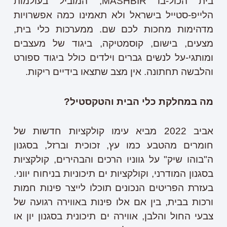
בית הכול-בו
MASHBIR
, המוביל בעולמות
הלייפ-סטייל בישראל ולא תאמינו כמה אפשרויות
מדהימות מחכות לכם שם. ממערכות כלי בית,
מצעים, בישום, קוסמטיקה, ביגוד של מעצבים
ומותגי-על לנשים גברים וילדים כולל ביגוד ספורט
והלבשה תחתונה. אין מצב שתצאו בידיים ריקות.
מה במחלקת כלי הבית והטקסטיל?
אביב
2022
מביא
עימו
קולקציות
חדשות
של
חומרים
מהטבע
כמו
עץ
,
זכוכית
וברזל
,
בסגנון
ה
"
בוהו
שיק
"
על
גווניו
הרכים
והבהירים
,
קולקציות
בסגנון
המודרני
,
וקולקציות
ים
תיכוניות
בניחוח
יווני
.
בעזרת
הפריטים
הנכונים
תוכלו
לייצר
פינות
חמות
ורכות
בבית
,
בין
אם
אלו
פינות
באווירה
רגועה
של
צבעי
החול
והלבן
,
אווירה
ים
תיכונית
בסגנון
יון
או