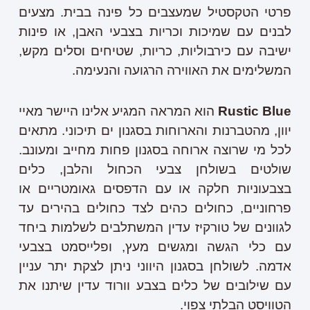
פרטי
הטקסטיל
שמעצבים
כל
פינה
בבית
.
מצעים
לבנים עם שמיכות וכריות בצבעי האבן, או פינות
ישיבה עם כירבוליות, כריות, שטיחים וסלים מקש,
המשלימים את האווירה הרגועה והנעימה.
Rustic Blue
הוא המראה המגיע אלינו היישר מאיי
יוון, מהטברנות והארוחות בסגנון ים תיכוני. מתאים
לכל מי שרוצה ארוחה בסגנון פחות מחייב ומעונב.
שולטים בשולחן צבעי הכחול והלבן, כלים
בצבעוניות חלקה או עם הדפסים גאומטריים או
פרחוניים, כחולים כהים לצד כחולים בהירים עד
לגוונים של טורקיז עדין המשתלבים לשלמות ביחד
עם כלי הגשה ומגשים מעץ, ופלייסמט בצבעי
אדמה. לשולחן בסגנון היווני ניתן לצקת יתר עניין
עם שילובים של כלים בצבע וורוד עדין שיתנו את
הטוויסט הבלתי צפוי.