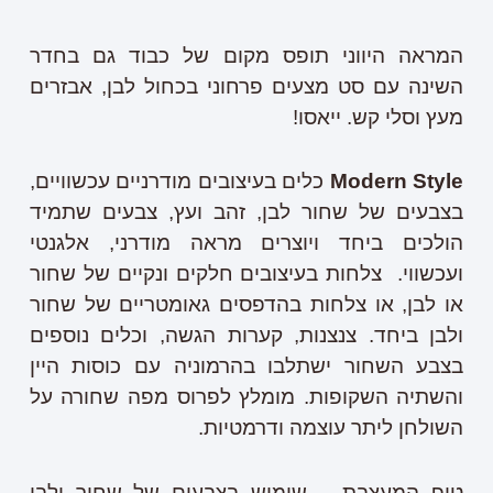
המראה היווני תופס מקום של כבוד גם בחדר
השינה עם סט מצעים פרחוני בכחול לבן, אבזרים
מעץ וסלי קש. ייאסו!
Modern Style
כלים בעיצובים מודרניים עכשוויים,
בצבעים של שחור לבן, זהב ועץ,
צבעים
שתמיד
הולכים
ביחד
ויוצרים
מראה
מודרני
,
אלגנטי
ועכשווי
.
צלחות בעיצובים חלקים ונקיים של שחור
או לבן, או צלחות בהדפסים גאומטריים של שחור
ולבן ביחד. צנצנות, קערות הגשה, וכלים נוספים
בצבע השחור ישתלבו בהרמוניה עם כוסות היין
והשתיה השקופות. מומלץ לפרוס מפה שחורה על
השולחן ליתר עוצמה ודרמטיות.
טיפ המעצבת – שימוש בצבעים של שחור ולבן