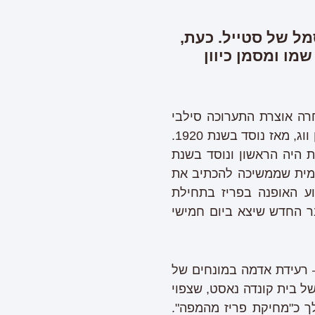
מל של סטייל. כעת,
מו ומסמן כיוון
ארה לאופנה שברובע ה-16 בעיר האורות, בחרה אוצרת התערוכה סילבי
לקלייר להציב קיר מעוגל שעליו הודפסו מיטב השערים של המהדורה הצרפתית של מגזין ווג, מאז נוסד בשנת 1920.
ברית היה הראשון ונוסד בשנת
עולמית שממשיכה להכתיב את
ע האופנה בפריז בתחילת
גיליון נובמבר החדש שיצא ביום חמישי
– רעידת אדמה במונחים של
של בית קונדה נאסט, שצפוי
ך כ"מחיקת פריז מהמפה".