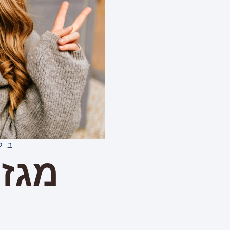
בל
מגזי