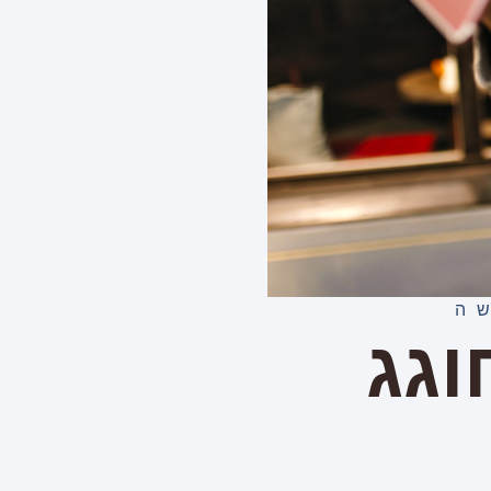
ה
וגג