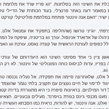
ת את השינוי הזה בסלחנות. "ווג פריז שרד את מלחמת ה
ה הכותרת במאמר דעה באתר פרנצ'לי, בעוד הכותרת של הדיילי
ן ישיר: "האם אנה ווינטור פותחת במלחמת פוליטיקלי קורקט
פתי, יוג'יני טרושו (שהחליפה בתפקיד את עמנואל אלט, 
הולו של אדוארד אנינפול, עורך ווג בריטניה, שיפקח על המה
לל כפופים לעורכת הראשית של קונדה נאסט, עורכת ווג האמ
ן ציין כי אחד מסימני השינוי הוא היעדרותם של עורכי 
בפריז, עדות לביסוס כוחה המונוליטי של ווינטור. לא רק ה
וג.
יגוד לדימוי של חיים נוצצים עם תקציב בלתי נגמר שהוצמד
 דור המילניום. בראיונות סיפרה כי היא מתגוררת בדירה קטנ
מעט מכנסי ג'ינס בגזרת בויפרנד, מעילים צבעוניים, חצאיו
 ואלט. אנה ווינטור, יש להודות, נראית כמו הסבתא העשירה ש