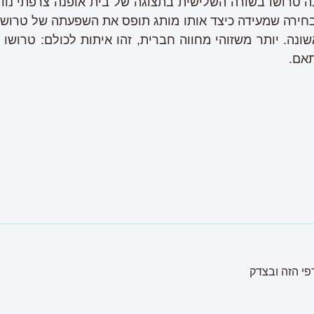
ה טרושו בשורה השלישית בתצוגה של בית אופנה צרפתי נוד
חירה שמעידה כיצד אותו מותג תופס את השפעתה של טרושו. 
נה. יותר משזוהי מחווה חברית, זהו איתות לכולם: טרושו ה
תאם.
פי הזה ובצדק