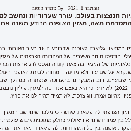
נובמבר 8, 2021
By
סמדר בנטוב
ות הנוצצות בעולם, עורר שערוריות ונחשב לס
מסכמת מאה, מגזין האופנה הנודע משנה את ש
חגיגות המאה למגזין ווג פריז במוזיאון גלי
דורות הבינלאומיות של המגזין בהוצאת קונדה נאסט (ווג ארצות ה
היחיד שנקרא על שם עיר ולא מדינה – מחווה לבירת האופנה ה
י שבועיים, רוב המבקרים בתערוכה שנפתחה במהלך שבו
אוקטובר (נעילה: 30 בינואר 2022) לא ידעו כי היא בעצם אנדרטה למגזין. 
יו. מהיום אמרו: ווג צרפת. לא תמיד תהיה לנו את פריז.
יומון הצרפתי לה פיגארו, שחשף כי מלבד שינוי שם המגזין 
 בין עמודיו שינוי אידיאולוגי כחלק מתוכנית גיבוש עולמית 
קות אופנה בין כל המהדורות. לה פיגארו תיאר את המהל