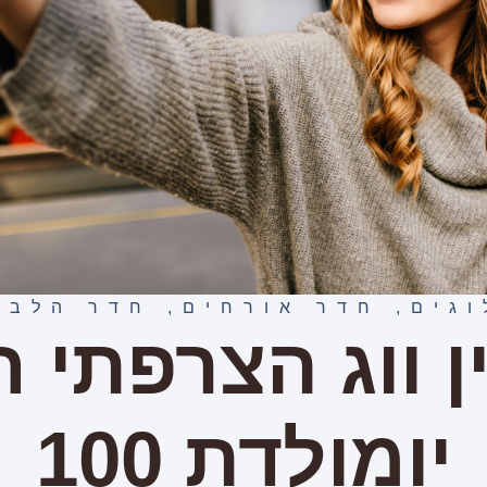
וגים
,
חדר אורחים
,
חדר הלבש
ן ווג הצרפתי ח
יומולדת 100