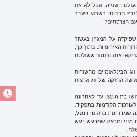
עולם השנייה, אבל לא את
 טלגרף הבריטי בשבוע שעבר
 עם הצרפתים?"
שפיקדה על המגזין בעשור
דורות האירופיות. בתוך כך,
ריקאי אנה ווינטור ששולטת
ווג הבינלאומיים מהשורות
אישה החזקה של ווג ארצות
מונתה עורכת חדשה עמנואל אלט, שלאחרונה סיימה את תפקידה. אל נעליה נכנסה טרושו בת ה-32, עד לאחרונה
 לעורכות הקודמות בתפקיד,
ה שמרוהטת ברהיטי וינטג',
ת מיני ומראה שמרגיש נגיש
לה.