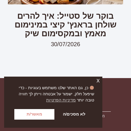
בוקר של סטייל: איך להרים
שולחן בראנץ' קיצי במינימום
מאמץ ובמקסימום שיק
30/07/2026
x
כן, גם האתר שלנו משתמש בעוגיות - כדי
שיפעל חלק, ישמור על אבטחה וייתן לך חוויה
טובה יותר
מדיניות הפרטיות
לא מסכים/ה
מאשר/ת
מדיניות הפרטיות
תקנון אתר
הצהרת נגישות