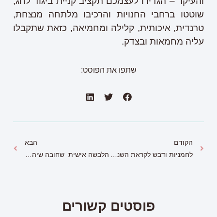
והעיקר – הגדירו לעצמכם תקציב קניית ביגוד לחג,
שוטטו ברחבי החנויות והרכיבו מלתחה מנצחת,
טרנדית, איכותית, קלילה ומחמיאה, כזאת שתקבלו
עליה מחמאות ובצדק.
שתפו את הפוסט:
הקודם
הבא
לחמניות ודבש לקראת השנה החדשה, גם בריא וגם שומרים על איכות הסביבה
הלבשה אישית שחובה שיהיה לך בארון !!!
פוסטים קשורים