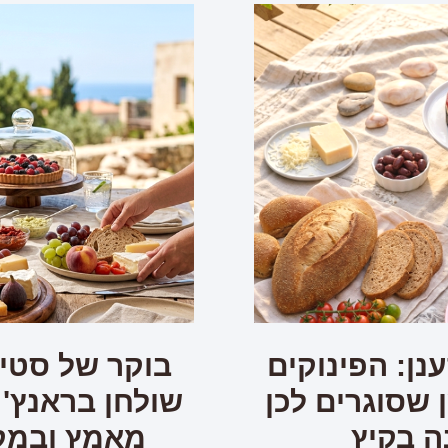
נן: הפינוקים
בוקר של סטיי
שסוגרים לכן
שולחן בראנץ' 
ה בקיץ
מאמץ ובמק