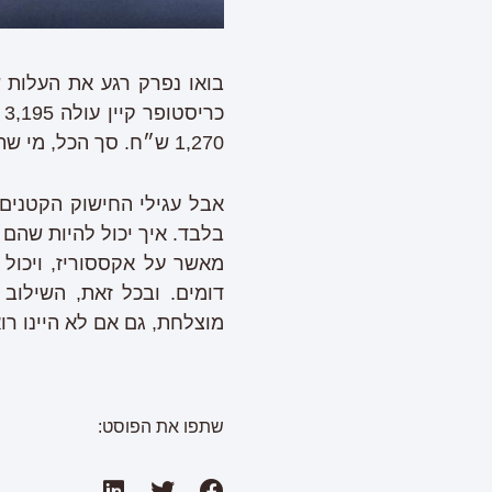
1,270 ש״ח. סך הכל, מי שתרצה לשחזר במדויק את התלבושת הזאת תצטרך להוציא סכום של 7,430 ש״ח.
בלבד. איך יכול להיות שהם 
מאשר על אקססוריז, ויכול 
דומים. ובכל זאת, השילוב
מוצלחת, גם אם לא היינו רו
שתפו את הפוסט: