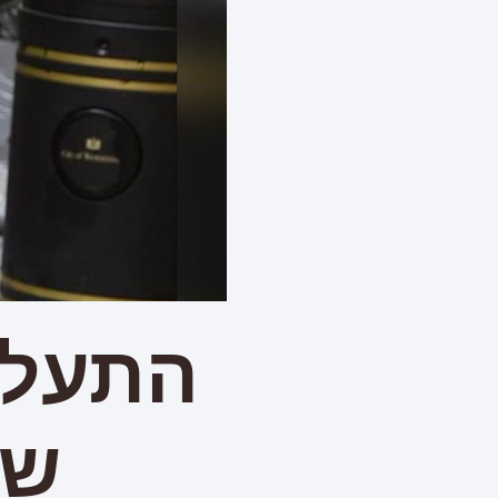
התעלפ
שה