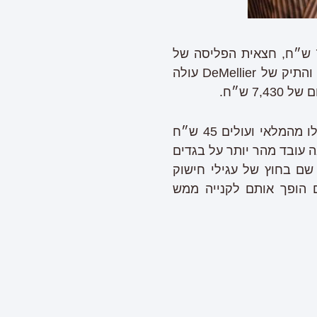
בואו נפרק רגע את העלות של התלבושת. סריג הקשמיר מבית ראלף לורן נמכר ב-795 ש״ח, חצאית הפליסה של
כריסטופר קיין עולה 3,195 ש״ח, נעלי העקב (גם הן של ראלף לורן) עולות 2,170 ש״ח והתיק של DeMellier עולה
אבל עגילי החישוק הקטנים והזהובים? הם מאסוס, מצופים זהב 14 קראט, עדיין לא אזלו מהמלאי ועולים 45 ש״ח
ה עובד מהר יותר על בגדים
 שם בחוץ של עגילי חישוק
ם הופך אותם לקנייה ממש