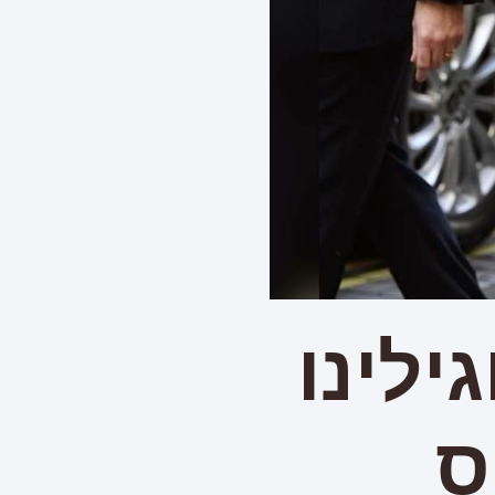
לינו
ס