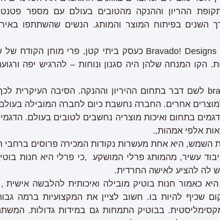
קופת ההריון וההנקה מהטובים בעולם עם מספר פטנטי
ך השנים בפיתוח המוצר והמותג. הנשים שהשתתפו באירו
כיצד ב-1992 נולדה חברת Bravado! Designs כעסק ביתי קטן, פרי
 הקו המנחה שלהן היה סגנון ונוחות – להרגיש יפה ורגועה
במהלך השנים הפכה bravado לשם דבר בתחום ההיריון וההנקה. הסיבה הע
מוצרים אחרים. החברה נחשבת כיום לחברה המובילה בעולם 
אות אלפי אמהות,.
ת השמש, היא אחת מעשרות נקודות המכירה פרוסים ברחבי ה
בוד עשיר, מהמותג פרלי המושקע ,כי פרלי היא חנות בוט
ש לה להציע לאישה החרדית.
היא כאמור חנות בוטיק מובילה ואיכותית להלבשה אישית , 
ום שכיף להיות בו. חשוב לציין את המקצועיות ברמה ג
קסימליסטית. בבוטיק התמחות גם במידות גדולות. המשת