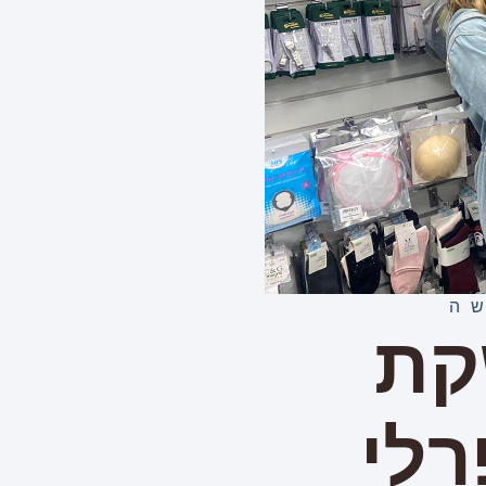
ה
קת
רלי