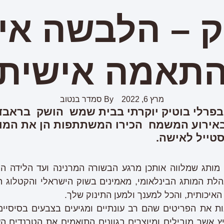
ק – הלבשה אי
תאמה אישית
מרץ 6, 2022
By
סמדר בנטוב
 בפרלי בוטיק יוקרתי בבית שמש הושק בראבד
באירוע המשמח הכירו המשתתפות הן את המותג 
וסטייל לאישה.
 מותג שמלווה אותכן מרגע הבשורה המרנינה ועד הלידה 
לת המותג הבינלאומי, מאמינים בשוק הישראלי והקטלוג הש
איכותית, והכל למענך ולמען התינוק שלך.
 את הפריטים שהם רב עונתיים ומגיעים בצבעים בסיסיים ש
יץ אשר מובילים ומיוצרים בגוונים התואמים את הטרנדים הע