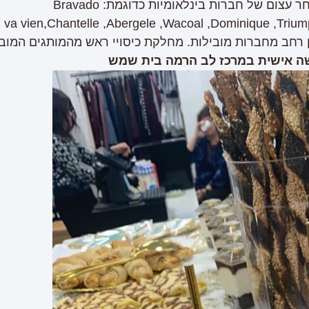
ום של חברות בינלאומיות כדוגמת: Bravado
va vien,Chantelle ,Abergele ,Wacoal ,Dominique ,Tr ועוד….
ן רחב מחברות מובילות. מחלקת כיסויי ראש מהמותגים המובילי
שה אישית במרכז לב הרמה בית שמש