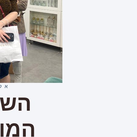
אק
השב
המות