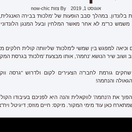
אוגוסט 1, 2019
By
צוות now-chic
ת בלונדון. במהלך סבב הופעות של 'מלכות' בבירה האנגלית
 משמש כר"מ לא אחר מאשר המלחין ובעל המנגן הלונדוני ר'
ם וכיאה למפגש בין שמשי ל'מלכות' שליוותה קולית חלקים מ
 ושוב שיר הנושא 'נחמה', אותו מבצעת 'מלכות' בגרסת המקו
חקים גורמת לחבר'ה הצעירים לקום ולדרוש "גרסה ווקאל
הגאולה והנחמה!
הפוך את ה'נחמה' לווקאלית והנה היא לפניכם בעיבודו הקולי
מתארח כאן עוד מימי המקור. מיקס: חיים מוזס; דיגיטל ויח"צ