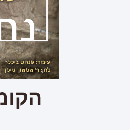
הקומז