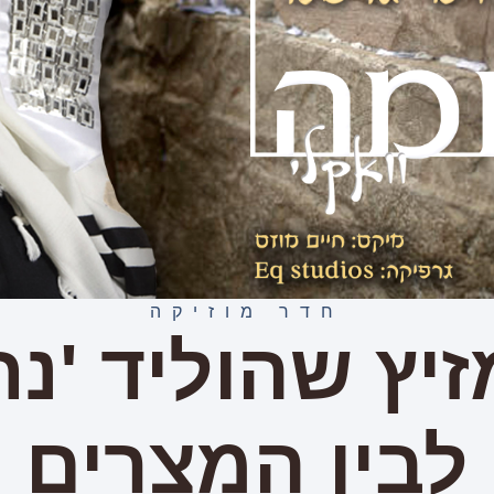
חדר מוזיקה
יץ שהוליד 'נ
לבין המצרים