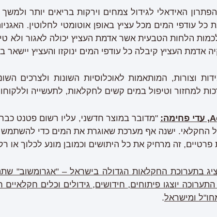
תרון האידאלי לגידול צמחים וירקות בריאים יותר ולמשך זמ
ת כל עודפי המים מכל עציץ באופן אוטומטי לחלוטין. האגנ
מות הלחות הטבעית אשר אדמת העציץ יכולה לאגור ולא טיפה
ה אדמת העציץ קיבלה כל עודפי המים ינוקזו והעציץ יישאר ב
ות וצורות, המותאמות לאוכלוסיות השונות ולצרכים השונים
כות למחזור וטיפול במים קשים לחקלאות, לתעשייה וללקוחות
A
, עדי פחימה:
"מדובר במוצר חדשני, עליו רשום פטנט כבר 
 החקלאי. ישנה אף מערכת שאוגרת את המים כדי להשתמש 
 פרטיים, זה מרחיק את כל היתושים וכמובן מונע לכלוך או ר
ערוכה יוצגו פיתוחים, חידושים, גידולים וכלים חקלאיים 
חו"ל ומישראל
.