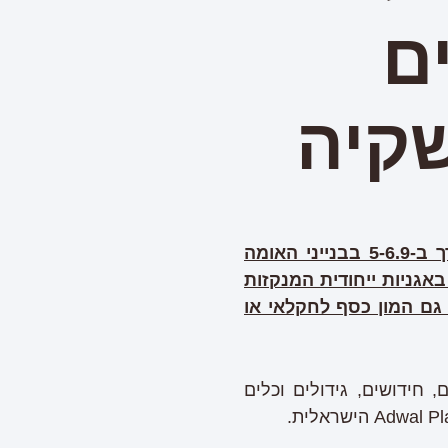
ם
שקיה
תציג לראשונה בתערוכת "אגרמשוב", שתיערך ב-5-6.9 בבנייני האומה
באגניות ייחודית המנקזות
 גם המון כסף לחקלאי או
ים, תציג פיתוחים, חידושים, גידולים וכלים