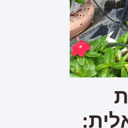
ת
ית: