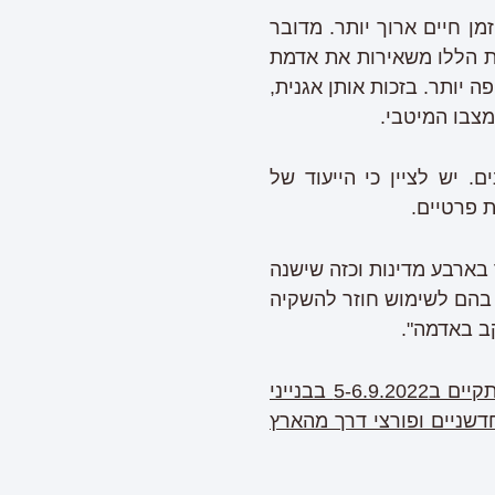
ן חיים ארוך יותר. מדובר
יות הללו משאירות את אדמת
 יותר. בזכות אותן אגנית,
מצבו המיטבי.
. יש לציין כי הייעוד של
 פרטיים.
בארבע מדינות וכזה שישנה
בהם לשימוש חוזר להשקיה
קב באדמה".
גם חברת Adwal Plants תציג בתערוכת החקלאות הגדולה בישראל – "אגרומשוב" שתתקיים ב5-6.9.2022 בבנייני
חדשניים ופורצי דרך מהארץ