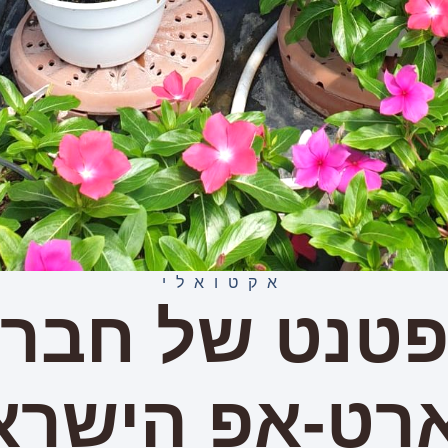
אקטואלי
טנט של חבר
רט-אפ הישראל