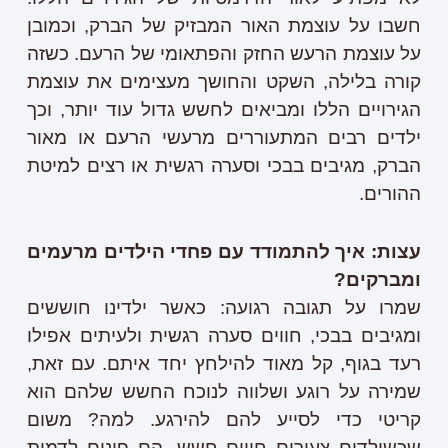
חשבו על עוצמת האור המבזיק של הברק, וכמובן
על עוצמת הרעש החזק והפתאומי של הרעם. כשזה
קורה בלילה, השקט והחושך מעצימים את עוצמת
הגירויים הללו ומביאים לחשש גדול עוד יותר, וכך
ילדים רבים המתעוררים מרעשי הרעם או מאור
הברק, מגיבים בבכי וסערה רגשית או רצים למיטת
ההורים.
עצות: איך להתמודד עם פחדי הילדים מרעמים
ומברקים?
שמרו על תגובה רגועה:
כאשר ילדינו חוששים
ומגיבים בבכי, חווים סערה רגשית ולעיתים אפילו
רעד בגוף, קל מאוד להילחץ יחד איתם. עם זאת,
שמירה על רוגע ושלווה לנוכח החשש שלהם הוא
קריטי כדי לסייע להם להירגע. למה? משום
שכשילדים צעירים חווים חשש, הם פונים לדמות