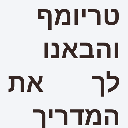
טריומף
והבאנו
לך את
המדריך