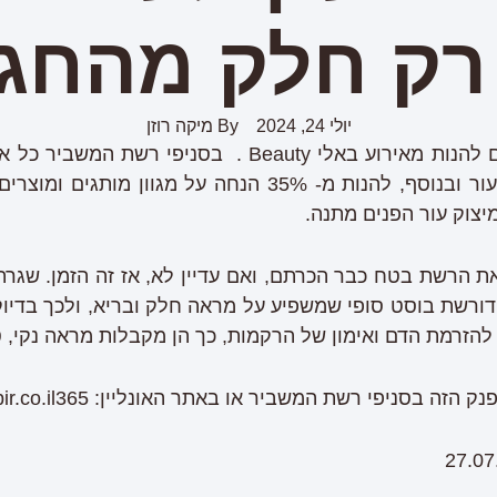
רק חלק מהחגי
יולי 24, 2024
By
מיקה רוזן
רשת המשביר מזמינה אתכם להנות מאירוע באלי Beauty . 
ייעוץ ואבחון אצל מומחיות עור ובנוסף, להנות מ- 35% הנחה ע
 הרשת בטח כבר הכרתם, ואם עדיין לא, אז זה הזמן. שגרת
ורשת בוסט סופי שמשפיע על מראה חלק ובריא, ולכך בדיוק נ
להזרמת הדם ואימון של הרקמות, כך הן מקבלות מראה נקי, ט
 בסניפי רשת המשביר או באתר האונליין: Mashbir.co.il365