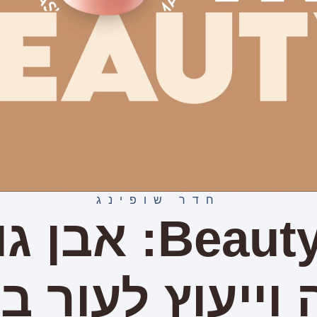
חדר שופינג
באלי Beauty: 
וייעוץ לעור ב