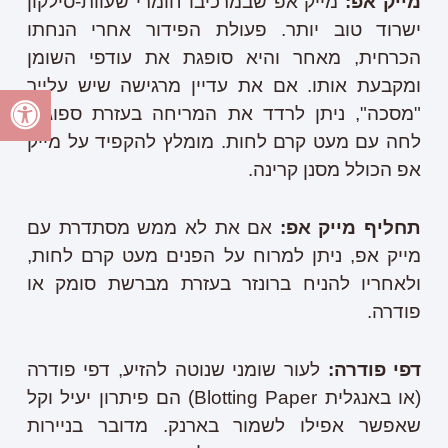
מייק אפ:
מייק אפ שבמרכיבו חומרי שעוות-סילקון
ישרוד טוב יותר. פעולת הפידור אחרי הנחתו
הכרחית, מאחר והיא סופגת את עודפי השומן
ומקבעת אותו. אם את עדיין מרגישה שיש עלייך
"מסכה", ניתן לרדד את המריחה בעזרת ספוגית
לחה עם מעט קרם לחות. מומלץ להקפיד על מייק
אפ הכולל מסנן קרינה.
תחליף מייק אפ:
אם את לא ממש מסתדרת עם
מייק אפ, ניתן למרוח על הפנים מעט קרם לחות,
ולאחריו להניח ברונזר בעזרת מברשת סומק או
פודרה.
דפי פודרה:
לעור שומני שנוטה להזיע, דפי פודרה
(או באנגלית Blotting Paper) הם פיתרון יעיל וקל
שאפשר אפילו לשמור בארנק. מדובר בניירות