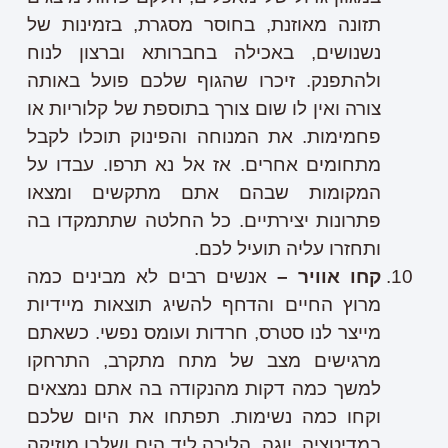
תזונה מאוזנת, בחוסר מסגרת, בזמינות של
נשנושים, באכילה בחברותא וברצון לנוח
ולהתפנק. זיכרו שהגוף שלכם פועל באותה
צורה ואין לו שום צורך בתוספת של קלוריות או
פחמימות. את המנוחה והפינוק תוכלו לקבל
מתחומים אחרים. אז אל נא תרפו. עבדו על
המקומות שבהם אתם מתקשים ומצאו
פתרונות יצירתיים. כל החלטה שתתמקדו בה
ותחזרו עליה תועיל לכם.
קחו אוויר –
אנשים רבים לא מבינים כמה
מרוץ החיים והדחף להשיג תוצאות מיידיות
מייצר לנו סטרס, חרדות ועומס נפשי. כשאתם
מרגישים מצב של מתח מתקרב, התרחקו
למשך כמה דקות מהנקודה בה אתם נמצאים
וקחו כמה נשימות. תפתחו את היום שלכם
במדיטציה, יוגה, הליכה ליד הים ושלבו מוזיקה