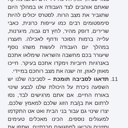
שאתם אוהבים לצד העבודה או במהלך היום
שתגביר את מצב הרוח. לסטרס יכולים להיות
סימפטומים רבים כמו עייפות כרונית, כאבי
שרירים, דופק מהיר, לחץ דם גבוה, מיגרנות,
עלייה ברמות הסוכר ודחף לאכילה. תעצרו
במהלך יום העבודה לעשות משהו נוסף
שיעורר בכם מחשבה והשראה שימלאו אתכם
באנרגיות חיוביות וימקדו אתכם בעיקר. חייכו
מאוזן לאוזן, זה ישנה את מצב רוחכם במיידי.
תדאגו לסביבה תומכת –
לסביבה שלנו יש
השפעה ניכרת על היכולת שלנו לבצע שינוי
באורח החיים. אם אתם מרגישים לבד, נסו
לרתום את בן/בת הזוג שלכם למאמץ שלכם.
יצרו שינוי גם עבור בני הבית ואט אט התקדמו
למעגלים נוספים. הכינו מאכלים טעימים
ומזינים והביאו למפגשים חברתיים. שתפו את