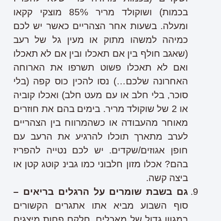
בכמות) ושוקולד מריר 85% מוצקי קקאו
ומעלה. בשעות אחר הצהריים כאשר יש לכם
כמיהה למשהו מתוק או מעין גל של רעב
(שאגב חולף בין אם תאכלו ובין אם לא תאכלו
ואם לא תאכלו פשוט תשרפו את הארוחה
האחרונה שלכם…) נסו להכין כוס קפה (בלי
סוכר, בלי חלב או עם מעט חלב) ואכלו קוביה
או 2 של שוקולד מריר. בימים בהם את חוזרים
מאוחר מהעבודה או כשהמרווח בין הצהריים
לערב מתארך תוכלו להרגיע את הרעב עם
חופן אגוזים/שקדים. יש לכם נטייה להפריז
בהם? אכלו מזון חלבוני כמו גבינ קוטג קטן או
ביצה קשה.
גם בשבת שומרים על הרגלים בריאים –
סוף השבוע מביא אתו אתגרים הקשורים
במגוון גדול של מאכלים, חלקם פחות מיצגים