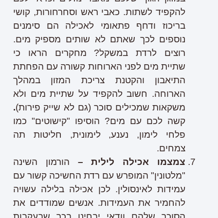
להקפיד לשתות. כאבי ראש וסחרחורות, קושי
בריכוז ודחף פתאומי לאכילה הם סימנים
נוספים לכך שאתם לא שותים מספיק מים.
רוצים לרדת במשקל? מחקרים הראו כי
שתיית מים לפני הארוחות קשורה עם הפחתת
התיאבון והקטנת צריכת המזון במהלך
הארוחה. חשוב להקפיד על שתיית מים ולא
משקאות שמכילים סוכר (גם לא שייק פירות)
.
קשה לכם עם מים? הוסיפו "קישוטים" כמו
פלחי לימון, נענע, לימונית, חליטות תה
צמחים.
צמצמו אכילה לילית –
הורמון השינה
"מלטונין" המופרש עם רדת החשיכה קשור עם
עמידות לאינסולין. לכן אכילה בלילה עשויה
להחמיר את העמידות. אנשים שמודדים את
הסוכר שלהם וודאי יבחינו בכך שבעקבות