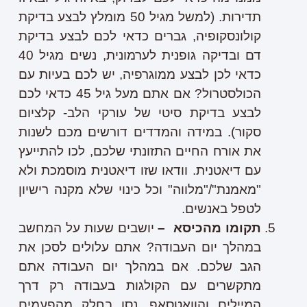
תדירות. (למשל מגיל 50 מומלץ לבצע בדיקת
קולונסקופיה, גברים כדאי לכם לבצע בדיקת
דם ובדיקה גופנית לערמונית, נשים מגיל 40
כדאי לכן לבצע ממוגרפיה, יש לכם בעיות עם
הכולסטרול? אם אתם מעל גיל 45 כדאי לכם
לבצע בדיקת סיטי של עורקי הלב- קלציום
סקור). במידה והמדדים דורשים מכם לשנות
את אורח החיים התזונתי שלכם, לכו להתייעץ
עם דיאטנית. וודאו שזו דיאטנית מוסמכת ולא
"מאמנת"/"מלווה" וכל כינוי שלא מקנה רישיון
לטפל באנשים.
תקומו מהכיסא –
יושבים שעות על המחשב
במהלך יום העבודה? אתם עלולים לסכן את
הגב שלכם. אם במהלך יום העבודה אתם
מתקשרים עם הקולגות בעבודה רק דרך
המיילים והוואטסאפ, נסו בחלק מהפעמים