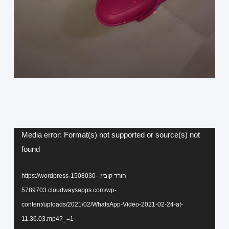
נגן
Media error: Format(s) not supported or source(s) not
וידאו
found
הורד קובץ: https://wordpress-1508030-
5789703.cloudwaysapps.com/wp-
content/uploads/2021/02/WhatsApp-Video-2021-02-24-at-
11.36.03.mp4?_=1