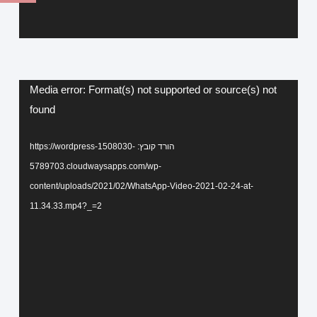
נגן
Media error: Format(s) not supported or source(s) not
וידאו
found
הורד קובץ: https://wordpress-1508030-
5789703.cloudwaysapps.com/wp-
content/uploads/2021/02/WhatsApp-Video-2021-02-24-at-
11.34.33.mp4?_=2