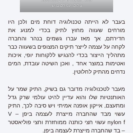
מחיר: 449.90 ש"ח ברשת ווישוז.
צילום: עמירם בן שי
בעבר לא הייתה טכנולוגיה דוחת מים ולכן היו
מורחים שעווה מחוץ לתיק בכדי למנוע את
חדירתם, אך מאז עברו גשמים בנהר והחברה
לקחה על עצמה לייצר תיקים המצופים בשעווה כבר
מתהליך הייצור בכדי להנגיש ללקוחות יופי, איכות
ואטימות במוצר אחד , ואכן השיטה עובדת, המים
נדחים מהתיק לחלוטין.
מעבר לטכנולוגיה מדובר גם בשיק, התיק שמר על
האותנטיות שלו והוא עדיין להיט עולמי שרק גדל
ומתעצם, אייקון אופנה אמיתי ויש סיבה לכך, התיק
עשוי מבד שהחברה מייצרת לעצמה ביפן – V
nylon f עשוי חצי כותנה ממוחזרת וחצי פוליאסטר
– בד שהחברה מייצרת לעצמה ביפן.