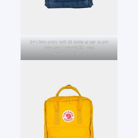
תיק גב קאן קן קלאסי 16 ליטר בצבע כחול רידג'
מחיר: 449.90 שח ברשת ווישוז
צילום: עמירם בן שי.