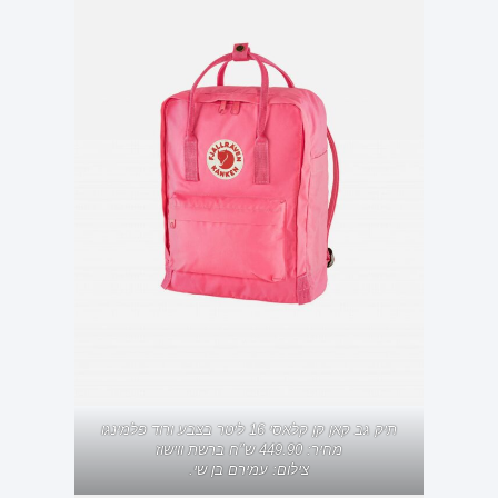
תיק גב קאן קן קלאסי 16 ליטר בצבע ורוד פלמינגו
מחיר: 449.90 ש"ח ברשת ווישוז
צילום: עמירם בן שי.