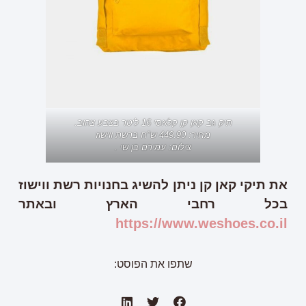
תיק גב קאן קן קלאסי 16 ליטר בצבע צהוב.
מחיר: 449.90 ש"ח ברשת ווישוז
צילום: עמירם בן שי .
את תיקי קאן קן ניתן להשיג בחנויות רשת ווישוז
בכל רחבי הארץ ובאתר
https://www.weshoes.co.il
שתפו את הפוסט: