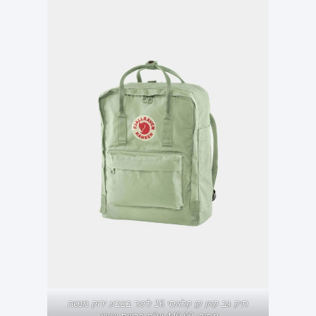
תיק גב קאן קן קלאסי 16 ליטר בצבע ירוק מנטה