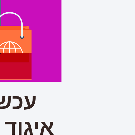
עכשי
איגוד