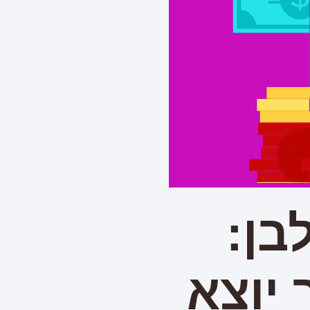
בן:
יוצא