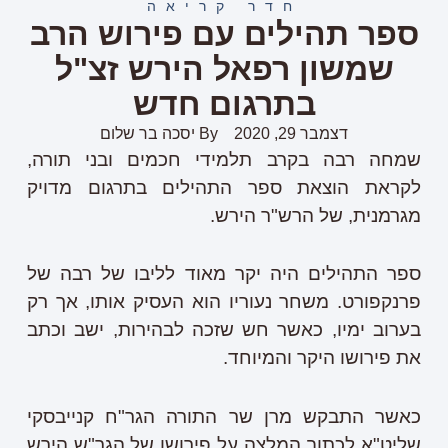
חדר קריאה
ספר תהילים עם פירוש הרב
שמשון רפאל הירש זצ"ל
בתרגום חדש
דצמבר 29, 2020
By
יסכה בר שלום
שמחה רבה בקרב תלמידי חכמים ובני תורה,
לקראת הוצאת ספר התהילים בתרגום מדויק
מגרמנית, של הרש"ר הירש.
ספר התהילים היה יקר מאוד לליבו של רבה של
פרנקפורט. משחר נעוריו הוא העסיק אותו, אך רק
בערוב ימיו, כאשר חש שזכה לבהירות, ישב וכתב
את פירושו היקר והמיוחד.
כאשר התבקש מרן שר התורה הגר"ח קנייבסקי
שליט"א לכתוב המלצה על פירושו של הגר"ש הירש