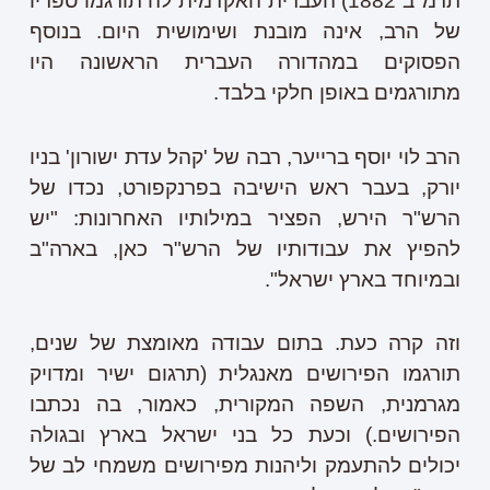
תרמ"ב 1882) העברית האקדמית לה תורגמו ספריו
של הרב, אינה מובנת ושימושית היום. בנוסף
הפסוקים במהדורה העברית הראשונה היו
מתורגמים באופן חלקי בלבד.
הרב לוי יוסף ברייער, רבה של 'קהל עדת ישורון' בניו
יורק, בעבר ראש הישיבה בפרנקפורט, נכדו של
הרש"ר הירש, הפציר במילותיו האחרונות: "יש
להפיץ את עבודותיו של הרש"ר כאן, בארה"ב
ובמיוחד בארץ ישראל".
וזה קרה כעת. בתום עבודה מאומצת של שנים,
תורגמו הפירושים מאנגלית (תרגום ישיר ומדויק
מגרמנית, השפה המקורית, כאמור, בה נכתבו
הפירושים.) וכעת כל בני ישראל בארץ ובגולה
יכולים להתעמק וליהנות מפירושים משמחי לב של