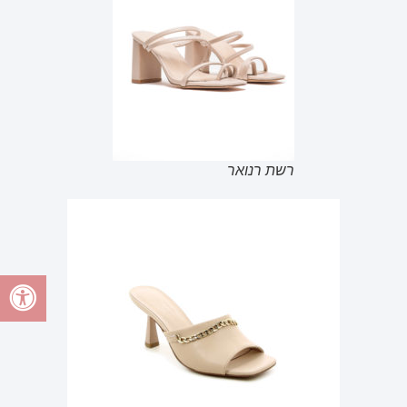
רשת רנואר