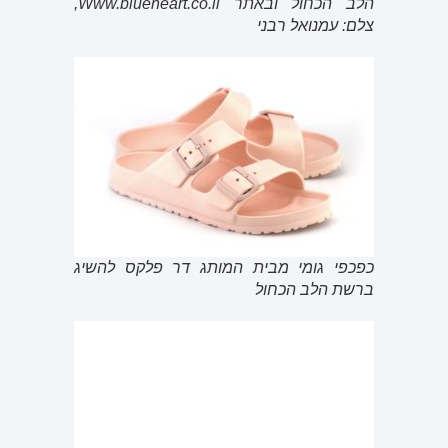
הלב הכחול ובאתר Www.blueheart.co.il,
צלם: עמנואל רבני
כפכפי גומי מבית המותג דר פלקס להשיג
ברשת הלב הכחול