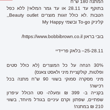
המתנה 180 ש"ח
בתוקף עד 28.11 או עד גמר המלאי| ללא כפל
הטבות .לא כולל זוגות מוצרים Beauty outlet,,
קליניק To-go ובשמי My Happy
בובי בראון https://www.bobbibrown.co.il/
25-28.11– בלאק פריידיי
30% הנחה על כל המוצרים (לא כולל סטים
ופלטות, קולקציית מיני ולאסט צאנס)
מיני מסקרה סמוקי בשווי 90 ש"ח מתנה בכל
רכישה!
בקנייה ב- 399 ₪ ומעלה- סט הכולל עיפרון
שפתיים, שפתון וקרם עיניים בגודל מיוחד, בשווי
210 ₪ במתנה!