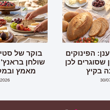
נן: הפינוקים
בוקר של סטיי
שסוגרים לכן
שולחן בראנץ' 
ה בקיץ
מאמץ ובמק
/2026
30/0