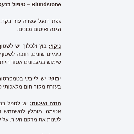
Blundstone –
טיפול בנעל
גפת הנעל עשויה עור בקר. ע
הגנה ואיטום נכונים.
ניקוי:
בוץ ולכלוך יש לשטו
כימיים שונים, חובה לשטוף 
שימוש במגבונים אסור היות 
י
בוש:
יש לייבש בטמפרטורת
בעזרת מקור חום מלאכותי כג
הזנה ואיטום:
יש לטפל בנע
אטימה. מומלץ להשתמש בח
לשנות את מרקם העור. על שי