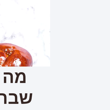
מה 
שבת,