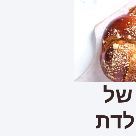
של
לדת