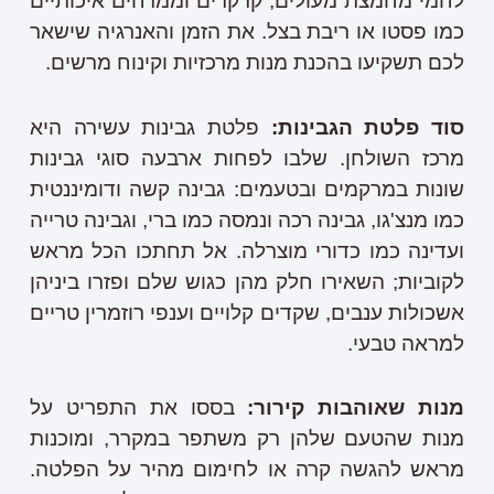
לחמי מחמצת מעולים, קרקרים וממרחים איכותיים
כמו פסטו או ריבת בצל. את הזמן והאנרגיה שישאר
לכם תשקיעו בהכנת מנות מרכזיות וקינוח מרשים.
סוד פלטת הגבינות:
פלטת גבינות עשירה היא
מרכז השולחן. שלבו לפחות ארבעה סוגי גבינות
שונות במרקמים ובטעמים: גבינה קשה ודומיננטית
כמו מנצ'גו, גבינה רכה ונמסה כמו ברי, וגבינה טרייה
ועדינה כמו כדורי מוצרלה. אל תחתכו הכל מראש
לקוביות; השאירו חלק מהן כגוש שלם ופזרו ביניהן
אשכולות ענבים, שקדים קלויים וענפי רוזמרין טריים
למראה טבעי.
מנות שאוהבות קירור:
בססו את התפריט על
מנות שהטעם שלהן רק משתפר במקרר, ומוכנות
מראש להגשה קרה או לחימום מהיר על הפלטה.