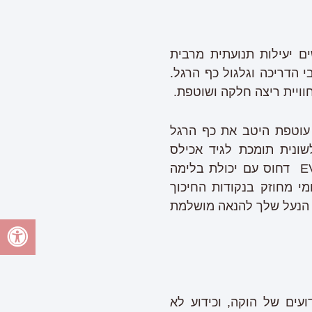
ם יעילות תנועתית מרבית
 הדריכה וגלגול כף הרגל.
וויית ריצה חלקה ושוטפת.
 עוטפת היטב את כף הרגל
ונית תומכת לגיד אכילס
המסייעת גם להכנסה מהירה ויעילה של כף הרגל אל תוך הנעל. הסוליה עשויה מ- EVA דחוס עם יכולת בלימה
י מחוזק בנקודות החיכוך
בעקב ובקדמת הסוליה על מנת לשפר את האחיזה ולמנוע שחיקה. קליפטון 8 – הנעל שלך להנאה מושלמת
עים של הוקה, וכידוע לא