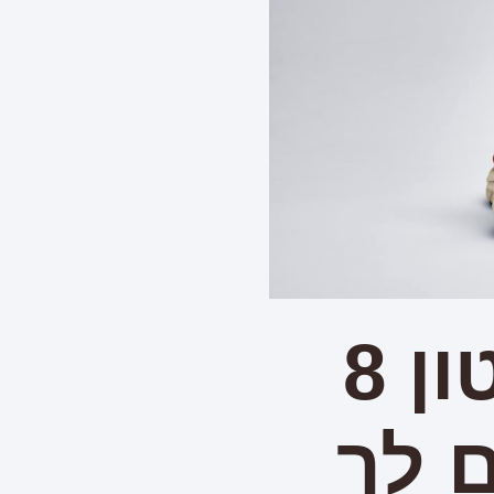
לרוץ איתה… קליפטון 8
 לך