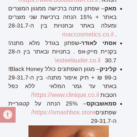
מאק
– שפתון מתנה ברכישה ממגוון המוצרים
באתר + 15% הנחה ברכישת שני מוצרים
ומעלה באתר ובחנויות בין ה-28-31.7
maccosmetics.co.il
.
אסתי לאודר-
שפתון בגודל מלא מתנה!
בקניית מייק-אפ . בחנויות ובאתר בין ה28-
esteelauder.co.il\
30.7
קליניק
– מגוון השפתונים כולל Black Honey!
ב-99 ₪ + תיק איפור מתנה- בין ה-29-31.7
באתר עד גמר המלאי ללא כפל
https://www.clinique.co.il/
הטבות
סמאשבוקס
– 25% הנחה על קטגוריית
https://smashbox.store/
שפתונים
בין
ה-29-31.7