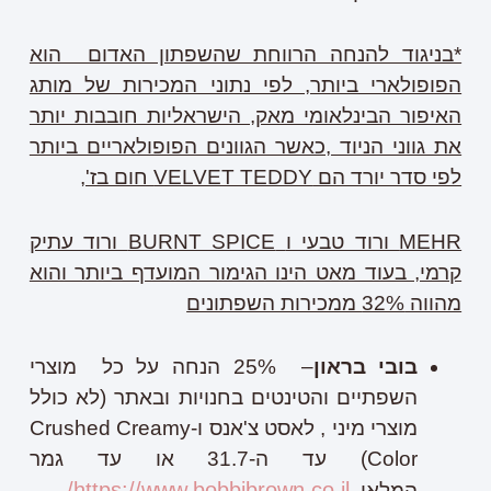
*בניגוד להנחה הרווחת שהשפתון האדום הוא
הפופולארי ביותר, לפי נתוני המכירות של מותג
האיפור הבינלאומי מאק, הישראליות חובבות יותר
את גווני הניוד ,כאשר הגוונים הפופולאריים ביותר
לפי סדר יורד הם
VELVET TEDDY
חום בז',
MEHR
ורוד טבעי ו
BURNT SPICE
ורוד עתיק
קרמי, בעוד מאט הינו הגימור המועדף ביותר והוא
מהווה 32% ממכירות השפתונים
בובי בראון
– 25% הנחה על כל מוצרי
השפתיים והטינטים בחנויות ובאתר (לא כולל
מוצרי מיני , לאסט צ'אנס ו-Crushed Creamy
Color) עד ה-31.7 או עד גמר
https://www.bobbibrown.co.il/
המלאי.