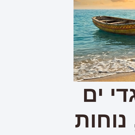
די ים
 נוחות