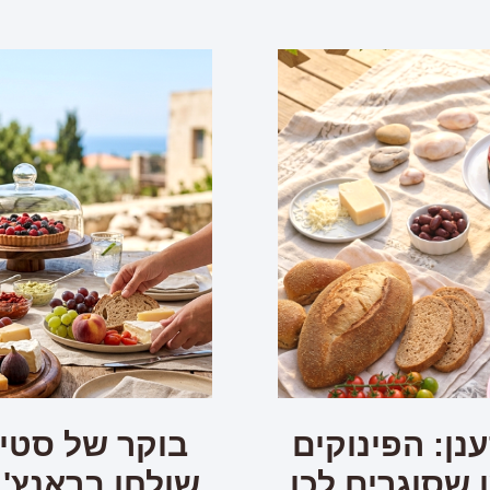
נן: הפינוקים
בוקר של סטיי
שסוגרים לכן
שולחן בראנץ' 