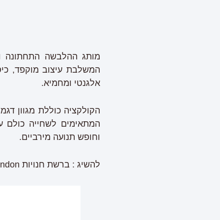
המשלבת עיצוב מוקפד, כיסו
אלגנטי ומחמיא.
הקולקציה כוללת מגוון דגמ
המתאימים לשחייה כולם עש
וחופש תנועה מירביים.
‏להשיג : ברשת חנויות Lia London ברחבי הארץ ובאתר הרשמי https://www.leialondon.co.il/