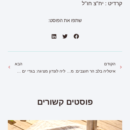
קרדיט : יח"צ חו"ל
שתפו את הפוסט:
הקודם
הבא
איטליה בלב הר חוצבים: מסעדת ריקוטה מציגה חוויית שף איטלקית, יוקרתית וכשרה למהדרין.
ליה לונדון מציגה: בגדי ים צנועים לקיץ – איכות, נוחות ואלגנטיות
פוסטים קשורים