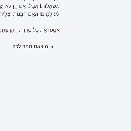
מִשְׁאָלוֹת! אֲבָל, אִם הֵן לֹא יַצְל
לְעוֹלָמִים! הַאִם הַבָּנוֹת יַצְלִיחוּ
אִסְפוּ אֶת כָּל סִדְרַת הַהַרְפַּתְק
הוצאת ספר לכל.