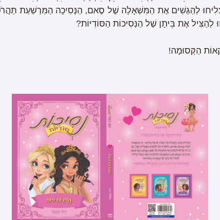
ִיחוּ לְהַגְשִׁים אֶת הַמִּשְׁאָלָה שֶׁל סֶאם, הַנְּסִיכָה הַמִּרְשַׁעַת תַּהֲרֹס
 לְהַצִּיל אֶת בֵּיתָן שֶׁל הַנְּסִיכוֹת הַסּוֹדִיּוֹת?
ָאוֹת הַקְּסוּמָה!