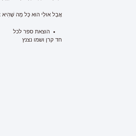
אֲבָל אוּלַי הוּא כָּל מָה שֶׁהִיא צְ
הוצאת ספר לכל
חד קרן ושמו נצנץ