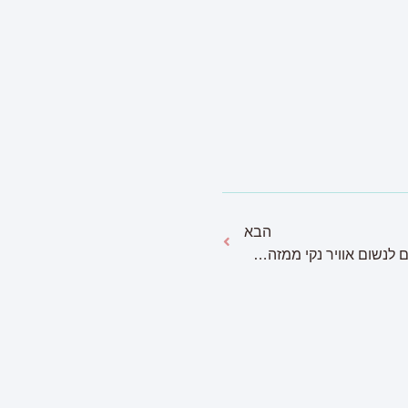
הבא
חדש: מטהר אוויר ביתי מאפשר לכם לנשום אוויר נקי ממזהמים ווירוסים