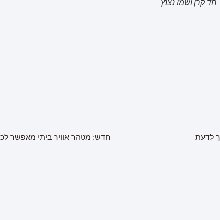
חד קרן ושמו נצנץ
יך לדעת