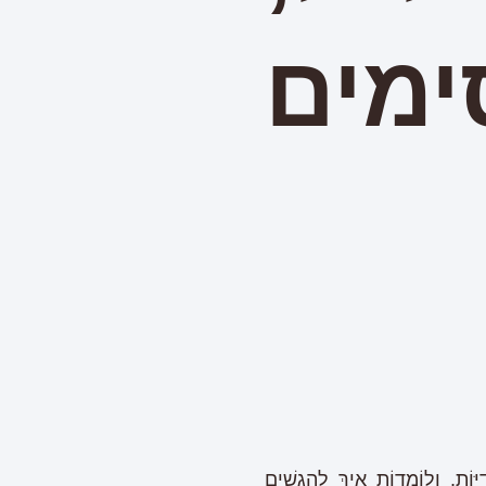
מים
וֹת, וְלוֹמְדוֹת אֵיךְ לְהַגְשִׁים