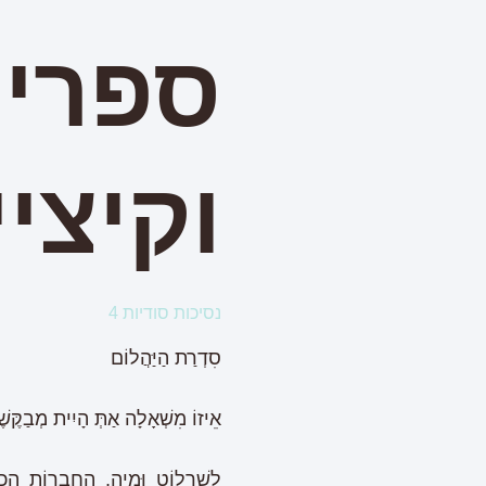
ספרי
וקיצי
נסיכות סודיות 4
סִדְרַת הַיַּהֲלוֹם
אֵיזוֹ מִשְׁאָלָה אַתְּ הָיִית מְבַקֶּ
לְשַׁרְלוֹט וּמִיָה, הַחֲבֵרוֹת הֲכ