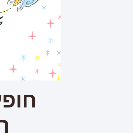
חופש
ה