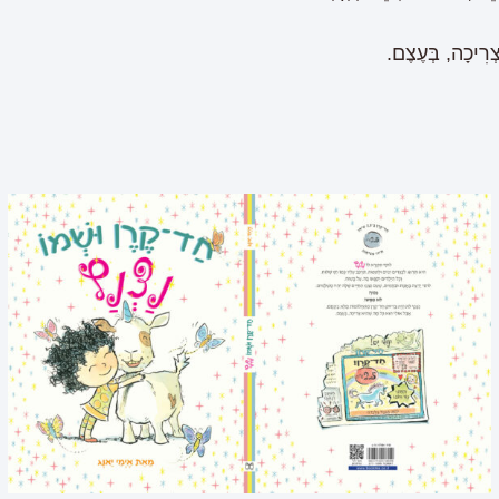
רִיכָה, בְּעֶצֶם.