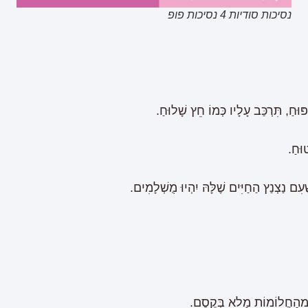
נסיכות סודיות 4 נסיכות פופ
וּחַ, תִּרְכַּב עָלָיו כְּמוֹ חֵץ שָׁלוּחַ.
טוּחַ.
ִם נַצְנַץ הַחַיִּים שֶׁלָּהּ יִהְיוּ מֻשְׁלָמִים.
ן מֵהַחֲלוֹמוֹת מָלֵא בְּקֶסֶם.