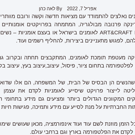
אפריל 7, 2022
By
לאה כהן
נים נאלצים להתמודד עם מציאות חדשה וקשה ורובם מוותרי
ינקה פרנובה מבולגריה, המתמחה בפרויקטים אומנותיים 
דיגיטלית תחת השם ART&CRAFT LAND לאומנים בישראל או בעצם או
ם, לפגוש מתעניינים ביצירות, להחליף רשמים ועוד.
קה מעטפת תומכת לאומנים, המתקבצים תחתה ובקרוב גם 
פלטפורמה בתחום ציור, פיסול, עיצוב,עיצוב בעץ, עיצוב בקר
שהנשים הן הבסיס של הבית, של המשפחה, הם אלו שדואגו
יטה לייצור פרויקט שיסייע לאומניות לקדם את עצמן ב
ם המקוונים הגדולים ביותר ומציעים גם מידע בתחומי השי
החברתיות על מנת לסייע עם מידע ותמיכה, פגישות חיות ו
כל הזמן מוזנת לשם עוד ועוד אינפורמציה, מכאן שעושים ש
די לקדם את הפלטפורמה בארץ וגם ברחבי עולם.