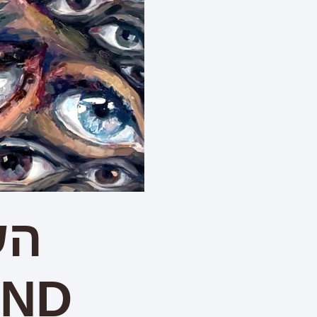
הש
AND