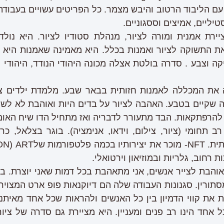
עם הליבוד הרטוב והיבש מצמר. כל הפריטים עשויים בעבודת
טיליים, אמיצים וססגוניים.
יירת אמנית ומורה לציור, מנהלת סטודיו לציור. היא נו
ת התשוקה לציור ואמנות בכלל. היא מאמינה שאמנות היא 
קה וצבע . סדרה בולטת אצלה מכונה היהודי הנודד, היהודי
 את המכללה לאמנות חזותית בבאר שבע. מלמדת ילדים ציו
ה שקיים בטבע. האהבה לציור על בדים היות ואוהבת לא לש
להרפתקאות. הבד מתעורר לדבריה ואז מתחיל הדו שיח האומנ
רב תחומי (ציור, צילום, וידאו, אנימציה). בוגר בצלאל, 
באמצעות בינה מלאכותית.
אוהבת לצייר אנשים, אני מתאהבת בכל דמות שאני יוצרת. 
, מסתורין. סגנונות העבודה שלה הם דיוקנאות פופ ארט המצוי
ות את קווי הדמיון בין כל האנשים ולהראות שכל אחד מאית
ל אחד הינו רב פנים ומעניין. היא מציירת גם סדרה של ציו