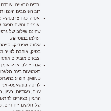
ובדים טבעיים. עובדת 
רוב העיצובים הינם ורס
יאסיה כהן צרבסקי- צ
ואומנים ומשם ספגה א
שהינם שילוב של גרפי
ועולמו במוסיקה.
אלונה שפנדיק- סיימה
בטיק, אוהבת לצייר מ
וצבעים מובילים אותה 
אנדריי לב ארי- אומן 
MIND). הופיע בתערוכות רחוב, גלריות ובמוזיאון וירטואלי.
לריסה בונשאפט- אני 
עזים, ניגודיות, רעיון
הרעיון בציורים להרא
של חלקים ייחודיים. כ