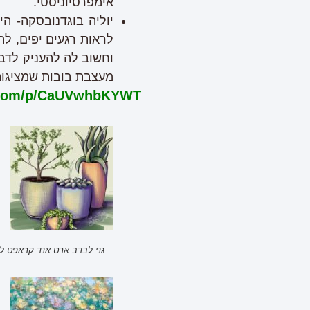
אימפרסיוניסטי.
יוליה בוגדנובסקה- ה
לראות רגעים יפים, ל
וחשוב לה להעניק לדבר
מעצבת בובות שמציגות
m.com/p/CaUVwhbKYWT/
גני לבדב ארט אנד קראפט ל