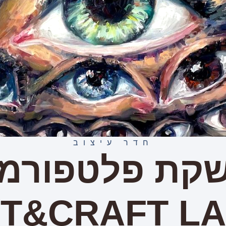
חדר עיצוב
קת פלטפורמ
T&CRAFT L