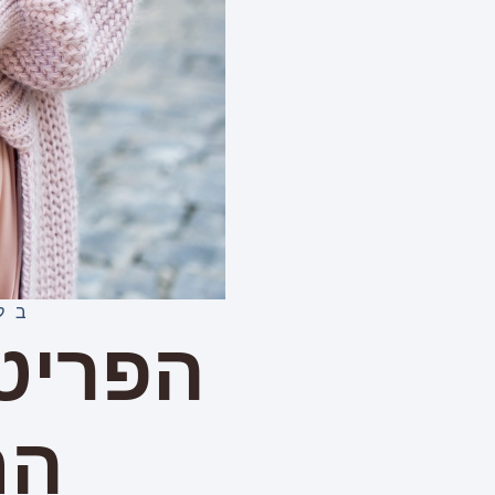
בל
הפריט
הח