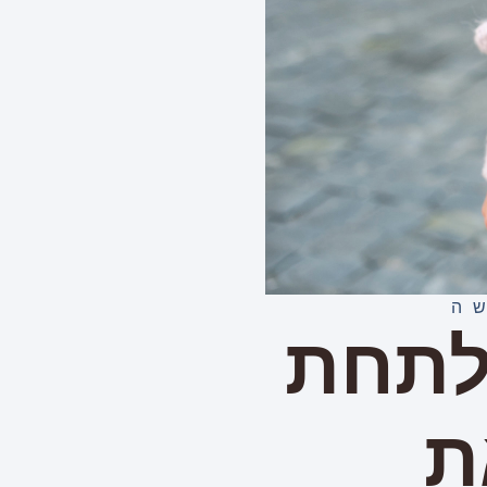
ה
לתחת
ת