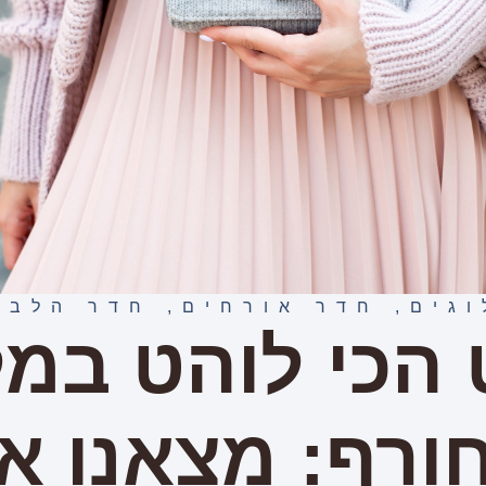
וגים
,
חדר אורחים
,
חדר הלבש
 הכי לוהט במ
ורף: מצאנו א