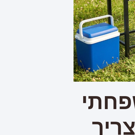
פחתי
ריך