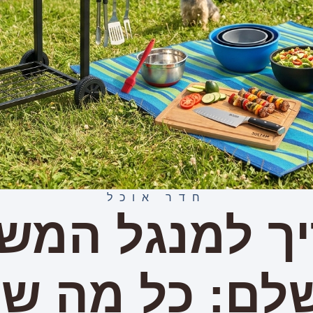
חדר אוכל
ך למנגל המש
לם: כל מה שצ