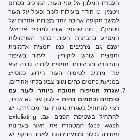
העברת המלנין אל פני העור. המרכיב בסרום
ויטמין C חודר ביעילות לעור ופעיל על העור
למשך תקופה ארוכה יותר מצורות אחרות של
ויטמיןC , מה שהופך אותו למרכיב אידיאלי
המסייע בהבהרת העור. בתוך הפורמולות
ישנם גם מרכיבים כמו תמצית אדמונית
ותמצית שורש ליקוריץ לעזור בשיפור
ההבהרה והבהירות. תמצית ליבנה לבנה היא
עוד מרכיב לטיפוח העור הידוע כמסייע
במניעת כתמים כהים וגווני צבע בלתי אחידים.
שגרת הטיפוח הטובה ביותר לעור עם
סימנים וכתמים כהים –
לגוון עור לא אחיד,
רצוי להתחיל בשגרת טיפוח עור מבהירה,- יש
להתחיל בשטיפת הפנים עם: Exfoliating
face wash המטהרת את העור בעדינות
ומסירה לכלוך ומונעת זיהום. לאחר הניקוי, יש