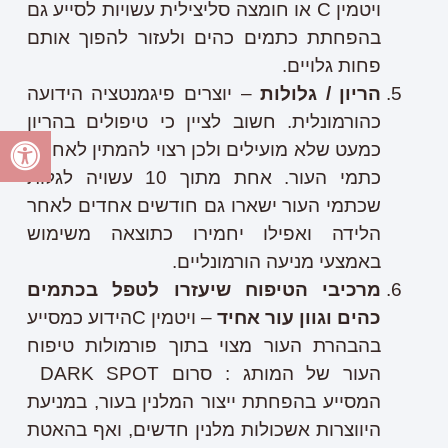
ויטמין C או חומצה סליצילית עשויות לסייע גם
בהפחתת כתמים כהים ולעזור להפוך אותם
פחות גלויים.
הריון / גלולות
– יוצרים פיגמנטציה הידועה
כהורמונלית. חשוב לציין כי טיפולים בהריון
כמעט שלא מועילים ולכן רצוי להמתין לאחריו.
כתמי העור. אחת מתוך 10 עשויה לגלות
שכתמי העור ישארו גם חודשים אחדים לאחר
הלידה ואפילו יחמירו כתוצאה משימוש
באמצעי מניעה הורמונליים.
מרכיבי הטיפוח שיעזרו לטפל בכתמים
כהים וגוון עור אחיד
– ויטמין Cהידוע כמסייע
בהבהרת העור מצוי בתוך פורמולות טיפוח
העור של המותג : סרום DARK SPOT
המסייע בהפחתת ייצור המלנין בעור, במניעת
היווצרות אשכולות מלנין חדשים, ואף בהאטת