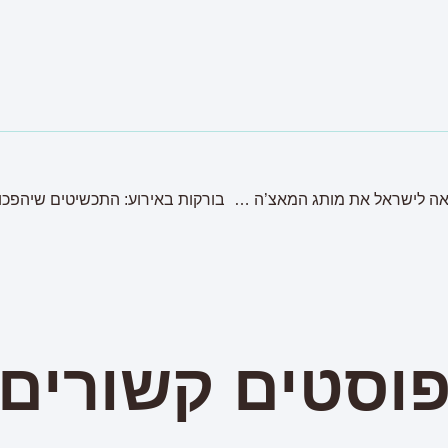
Perfect Ted : שסטוביץ מביאה לישראל את מותג המאצ’ה הנמכר ביותר בבריטניה
וסטים קשורים