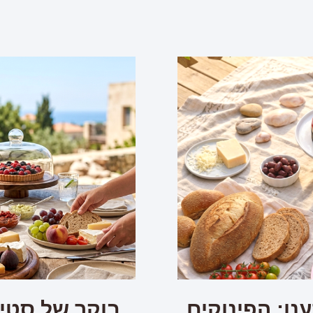
נן: הפינוקים
בוקר של סטיי