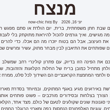
מנצח
יוני 16, 2026
By
צוות now-chic
 שבת חתן משפחתית, ברית, יום הולדת או סתם מפגש חבר
מה מגישים, ואיך גורמים להכול להיראות מתוקתק בלי לעבו
 את העיצוב, אבל הם בטוח יזכרו מה הם אכלו. כדי להרים
ים שפותחים את התיאבון לבין מבחר מתוק, עשיר ומרשים שמל
 את הפינה הזו בדיוק, עם פתרון קולינרי רחב שמשלב בין
לחן מתחיל כמובן בריח של החלות הקלועות והזהובות, שמ
יס ולחמי המחמצת הקראנצ'יים הם השידוך לכל סלט, ממרח א
שת באירועים מגיע באגף המתוקים, ובמיוחד בסדרת מארזי
הצורך בצלחות ובסידורים מורכבים – פשוט פותחים אותם 
 סגנונות שונים שקולעים לטעם של כולם. מצד אחד, הקלאס
ים, עוגיות האלפחורס הנמסות בפה ומארזי הרוגלך החמים