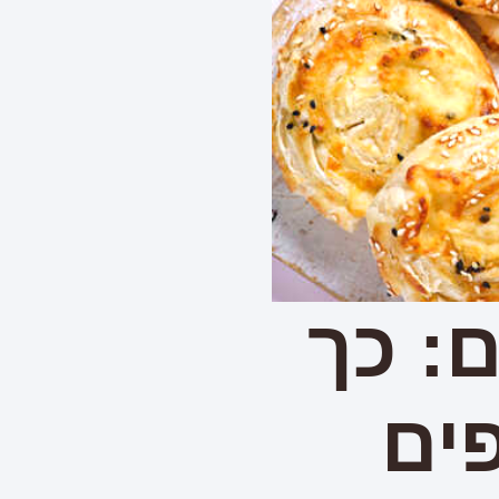
: כך
ים