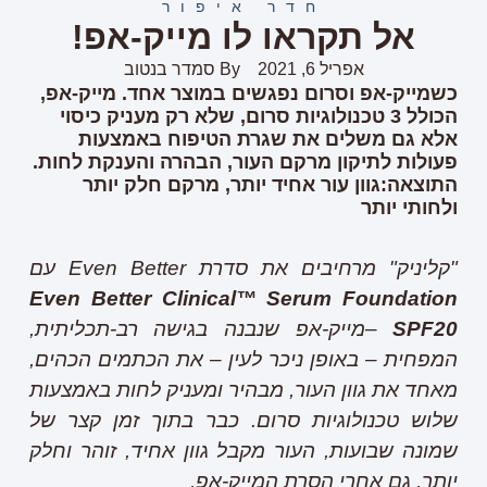
חדר איפור
אל תקראו לו מייק-אפ!
אפריל 6, 2021
By
סמדר בנטוב
כשמייק-אפ וסרום נפגשים במוצר אחד. מייק-אפ,
הכולל 3 טכנולוגיות סרום, שלא רק מעניק כיסוי
אלא גם משלים את שגרת הטיפוח באמצעות
פעולות לתיקון מרקם העור, הבהרה והענקת לחות.
התוצאה:גוון עור אחיד יותר, מרקם חלק יותר
ולחותי יותר
"קליניק" מרחיבים את סדרת
Even Better
עם
Even Better Clinical™ Serum
Foundation
SPF20
–מייק-אפ שנבנה בגישה רב-תכליתית,
המפחית – באופן ניכר לעין – את הכתמים הכהים,
מאחד את גוון העור, מבהיר ומעניק לחות באמצעות
שלוש טכנולוגיות סרום. כבר בתוך זמן קצר של
שמונה שבועות, העור מקבל גוון אחיד, זוהר וחלק
יותר, גם אחרי הסרת המייק-אפ.