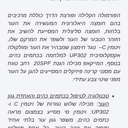
הפורמולה הקלילה ופורצת הדרך כוללת מרכיבים
בהם חומצה היאלורונית המעשירה את העור
בלחות, חומצה סליצלית המסייעת להשיב את
הזוהר הטבעי של העור ולשפר את המרקם שלו,
ויטמין
C
– נוגד חימצון שמבהיר את העור ומולקולה
אקסקלוסיבית
UP302
למלחמה בכתמים כהים.
בנוסף, המייקאפ מכילה הגנת 20
SPF
רחב טווח
עם מסנני קרינה פיזיקלים המסייעים להגן על העור
מפני שינוי צבע עתידי.
טכנולוגיה לטיפול בכתמים כהים והאחדת גוון
העור
: מכילה שלוש נגזרות של ויטמין
C
ו-
UP302
: ויטמין סי מסייע בצמצום מראה
כתמים כהים, משפר גוון עור בלתי אחיד
ומחזק את זוהר העור. כל אחת משלוש